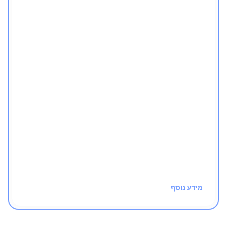
קצר, לעניין, מסודר ומקצועי:
משימה יומית חדשה
העקרונות הכי חשובים
בלי בזבוז זמן
התקדמות מסודרת - מהבסיס למעלה
חינם!
מידע נוסף