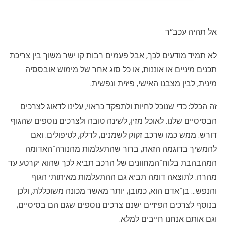
אל תהיה עכב”ר
לא תמיד מודעים לכך, אבל פעמים רבות קו ישר משוך בין צריכת
תכנים מיניים או אוננות, או כל סוג אחר של מימוש אובססיה
מינית, לבין מצבנו האישי, פיזית ונפשית.
זה הכלל: כדי שנוכל לחיות ולתפקד כראוי, עלינו לדאוג לצרכים
הבסיסיים שלנו. לאוכל מזין, לשינה טובה ולצרכים נוספים שהגוף
דורש. ממש כמו שרכב זקוק לשמנים, לדלק, לטיפולים. ואם
להמשיך בדוגמה הזאת, ברור שהתעלמות מהנורה־האדומה
המהבהבת בלוח־המחוונים של הרכב תביא לכך שהוא יקרטע עד
מהרה. לתוצאה דומה תביא גם ההתעלמות מאיתותי הגוף
והנפש… בן־אדם הוא, כמובן, יותר מאשר מכונה משוכללת, ולכן
בנוסף לצרכים הפיזיים ישנם צרכים נוספים שגם הם בסיסיים,
וגם אותם אנחנו חייבים למלא.