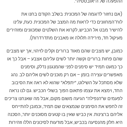
ההפעלה של ה”אובססיה”.
(אם נחזור לדוגמה של המכונית: בשלב הקודם בחנו את
לוח־המחוונים כדי לראות מה המצב של המכונית. כעת, עלינו
להישיר מבט אל הכביש, לקרוא את השלטים שמכוונים ומזהירים
מעיקול חד, מירידה תלולה או מאבנים מתדרדרות).
כמובן, יש מצבים שהם מאוד ברורים וקלים לזיהוי, אך יש מצבים
שהם פחות ברורים וקשה יותר לשים עליהם אצבע – אבל כך או
כך כמעט תמיד יש סימנים לפני שהמנגנון נדלק, וסימנים
מאפשרים עצירה בזמן – אם רק מוכנים לשים אליהם לב. נהג
שלא מסתכל על השילוט, “יתפלא” שהוא לא ראה את הסיבוב
החד, וימצא את עצמו פתאום הפוך בשולי הכביש. גם לנו נראה
לפעמים ש”הנפילה” הגיעה משום מקום, אבל מה שאנחנו צריכים
זה לחפש את הסימנים שנמצאים שם תמיד, וכמובן להתייחס
אליהם ברצינות. אין כביש שאין בו קטעים מסוכנים יותר, הסכנה
היא חלק מהנסיעה בכביש, אבל מודעות לסיכונים הללו וזהירות