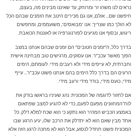
נראים לנו משהו זר ומרוחק, עד שאיננו מבינים מה, בעצם,
חיפשנו שם… אולם, אנו גם מכירים היטב את הזמנים שבהם הכל
לא הולך כמו שצריך: אנו ‘מבואסים’, משועממים, ומחפשים
ריגוש, ובסוף אנו מגיעים לפורנוגרפיה או לאוננות הכואבת.
בדרך כלל, ה”זמנים הטובים” הם זמנים שבהם אנחנו במצב
הפוך מאשר עכב”ר. אנו עסוקים, מרגישים טוב מבחינה אישית
וחברתית, לא עייפים מידי ולא רעבים מידי. לעומתם, הימים
הרעים הם בדרך כלל הימים בהם אנחנו פשוט עכב”ר… עייף
מידי, כועס מידי, בודד מידי ורעב מידי.
אם לחזור לדוגמה של המכונית: נהג שעיניו בראשו בודק את
לוח־המחוונים מפעם לפעם, כדי לא להגיע למצב שפתאום
באמצע הכביש המהיר הוא נתקע כי הוא שכח למלא דלק. כל
אחד מבין שאם הוא לא יתדלק את הרכב שלו, יגיע הרגע שבו
המכונית פשוט תחדל לנסוע, אבל הוא לא מחכה לרגע הזה אלא