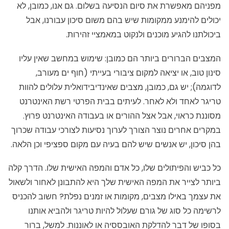
מפניהם מאפשרת את סיום הנסיעה בשלום. גם אנו, כמובן, לא
יכולים להימנע ממקומות שיש בהם משום סיכון עבורנו, אבל
ביכולתנו להגיע מוכנים ולנקוט במאמציי זהירות.
המצבים הברורים ביותר הם כמובן: שימוש במחשב שאין עליו
סינון טוב, או יציאה למקום ציבורי בעייתי (חוף ים מעורב,
לדוגמה); יש גם, כמובן, מצבים שאינדיבידואלית עלולים להוות
טריגר לאחד ולא לאחר. לעיתים בבית הפרטי רשת האינטרנט
מסוננת כראוי, אבל אצל ההורים או בעבודה האינטרנט פרוץ.
במקרים אחרים נוצר הצורך לערוך נסיעות לצורכי עבודה שכרוך
בהן סיכון, יש אנשים שיש להם בעיה עם מקום ספציפי וכן הלאה.
כל כביש והפיתולים שלו, כל אדם והמפה האישית שלו. הדרך קלה
ביותר לצייר את המפה האישית שלך היא להתבונן לאחור ולשאול
את עצמך באילו מצבים, מקומות או זמנים נפלת? חשוב להכניס
לרשימה כל סוג של גורם שעלול להיות טריגר ולהביא אותנו
בסופו של דבר להדלקת האובססיה או לאוננות. למשל, ברור