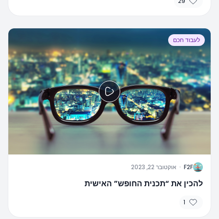
29
לעבוד חכם
F
F2F
·
אוקטובר 22, 2023
להכין את “תכנית החופש” האישית
1