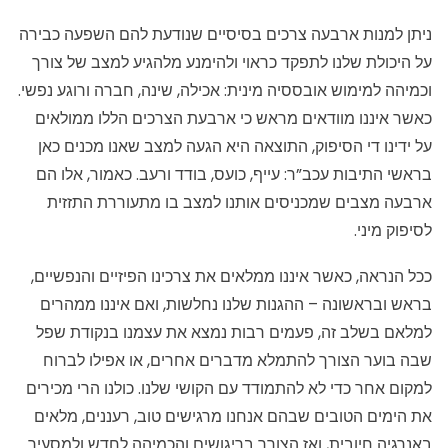
ניתן למנות ארבעה צרכים בסיסיים שנודעת להם השפעה כבירה
על היכולת שלנו לתפקד כראוי ולהימנע מלהגיע למצב של צורך
וכמיהה למימוש אובססיה מינית: אכילה, שינה, חברה ורוגע נפשי.
כאשר איננו מוודאים מראש כי ארבעת הצרכים הללו ממולאים
על ידינו די הסיפוק, התוצאה היא הגעה למצב שאנו מכנים כאן
בראשי התיבות עכב”ר: עייף, כועס, בודד ורעב. כאמור, אלו הם
ארבעה מצבים שמכניסים אותנו למצב בו מתעוררת התזזית
לסיפוק מיני.
ככל הנראה, כאשר איננו ממלאים את צרכינו הפיזיים והנפשיים,
בראש ובראשונה – ההגנות שלנו נחלשות, ואם איננו ממהרים
למלאם בשלב זה, פעמים רבות נמצא את עצמנו בנקודת שפל
שבה בוער הצורך להתמלא מדברים אחרים, או אפילו לברוח
למקום אחר כדי לא להתמודד עם הקושי שלנו. כולנו הרי מכירים
את הימים הטובים שבהם אנחנו מרגישים טוב, רעננים, מלאים
באנרגיה חיובית, ואז הצורך בריגושים והכמיהה לחדש ולמסעיר