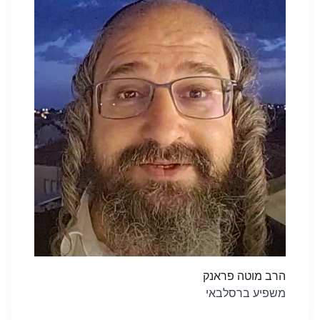
הרב מוטה פראנק
משפיע ברסלבאי