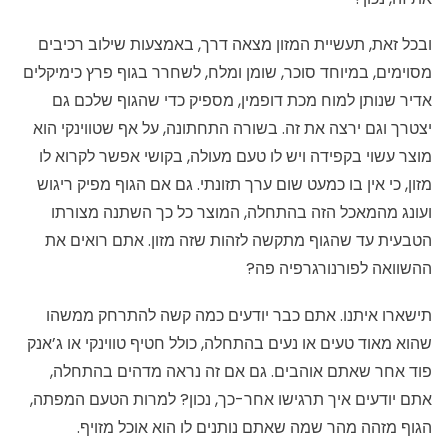
ובכל זאת, תעשיית המזון מצאה דרך, באמצעות שילוב רכיבים
מסוימים, במיוחד סוכר, שומן ומלח, לשחרר בגוף פרץ כימיקלים
אדיר שנותן למוח מכת דופמין, מספיק כדי שהגוף שלכם גם
יצטרך וגם ירצה את זה. בשורה התחתונה, על אף שטווינקי הוא
מוצר עשוי בקפידה ויש לו טעם מעולה, בקושי אפשר לקרוא לו
מזון, כי אין בו כמעט שום ערך תזונתי. גם אם הגוף מפיק ריגוש
ועונג מהמאכל הזה בהתחלה, המוצר כל כך השתנה מצורתו
הטבעית עד שהגוף מתקשה לזהות שזה מזון. אתם רואים את
ההשוואה לפורנורגרפיה פה?
תישארו איתנו. אתם כבר יודעים כמה קשה להתרחק ממשהו
שהוא מאוד טעים או נעים בהתחלה, כולל חטיף טווינקי או ג’אנק
פוד אחר שאתם אוהבים. גם אם זה נראה מדהים בהתחלה,
אתם יודעים איך תרגישו אחר-כך, נכון? למרות הטעם המפתה,
הגוף מזהה מהר שמה שאתם נותנים לו הוא אוכל מזויף.