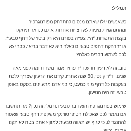
תמליל:
כשאנשים יגלו שאתם מנסים להתרחק מפורנוגרפיה
ומהתנהגויות מיניות לא רצויות אחרות, אתם כנראה תיתקלו
בקצת התנגדות. “היי, צפייה בפורנו היא רק ביטוי של דחף טבעי”,
או “הדחקת דחפים טבעיים כאלה היא לא דבר בריא”. כבר יצא
לכם לשמוע דברים כאלה?
טוב, זה לא רעיון חדש. ד”ר פרויד אמר משהו דומה לפני מאה
שנים. וד”ר קינסי, 50 שנה אחריו, קידם את הרעיון שצריך ללכת
בעקבות כל דחף מיני כמעט, כי בני אדם מתעיינים בסקס באופן
טבעי. זה היה הטיעון.
שימוש בפורנוגרפיה הוא דבר טבעי ונורמלי. זה נכון? מה תחשבו
אם נאמר לכם שאכילת חטיפי טווינקי משקפת דחף טבעי שאסור
להתנגד לו, כי לגוף יש תאווה טבעית למזון? אתם בטח לא תקנו
את זה, נכון?