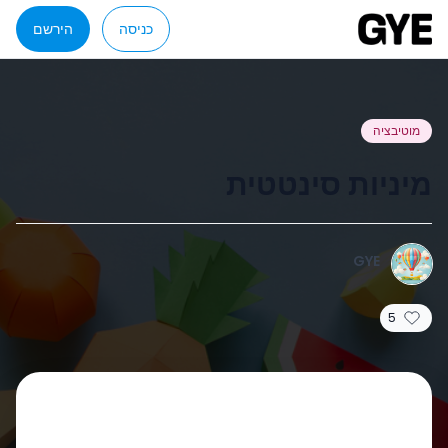
כניסה
הירשם
מוטיבציה
מיניות סינטטית
GYE
5