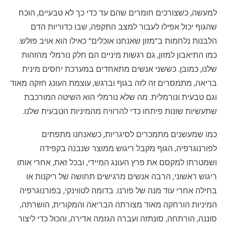
למעשה, כשצורכים חומרים שהם עד כדי כך לא טבעיים, הוכח
שהגוף יכול אפילו לעבור למצב התקפה, שבו כדוריות הדם
הלבנות נלחמות ב”מזון שאנחנו אוכלים” כאילו הוא אויב פולש.
כמו התיאבון למזון, גם רגשות מיניים הם חלק נורמלי מהזהות
שלנו, כמובן. כששני אנשים מתאחדים במערכת יחסים מינית
בריאה, מתמסרים זה לזה בגוף וברגש, עוצמת העונג חזקה מאוד
וגם טבעית ונורמלית. מה שלא נורמלי הוא השיטה המורכבת
שתעשיות שונות פיתחו כדי להרוויח מהמיניות הטבעית שלנו.
כמו שמעשנים מתמכרים לסיגריות, כשאנחנו מתפתים
לפורנוגרפיה, הגוף מקבל ריגוש ממוצר שנבנה בקפידה
ושמטרתו למקסם את פרץ העונג המיידי, ובכל זאת, אחרי אותו
ריגוש ראשוני, הרבה אנשים מרגישים תחושה של ריקנות או
בחילה אחרי עוד מנה של פורנו. בדומה לטווינקי, בפורנוגרפיה
המיניות הורחקה מאוד מצורתה הבריאה והמקורית, הושרתה,
סוננה, הורתחה, סונתזה ועברה הגזמה אדירה, והכול כדי ליצור