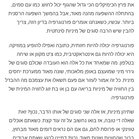
את פרץ הכימיקלים הכי גדול שהגוף יכול לחוש. כמו עם סמים,
בהתחלה ההשפעה מהנה מאוד, אבל בהמשך השפעה הרסנית
ביותר. עכשיו, כשאנחנו אומרים פורנוגרפיה בדיון הזה, צריך
להבין שיש הרבה סוגים של מיניות סינתטית.
פורנוגרפיה יכולה להיות חזותית, כתובה ואפילו להופיע במוזיקה.
היא יכולה להיות גם אינטראקטיבית, כמו צ’ט מקוון או שיחה
בטלפון. מה שמאחד את כל אלה הוא העובדה שכולם סוגים של
גירוי מיני שמועצם באופן מלאכותי, שונה מאוד ממערכת יחסים
מינית. כל זה אמור לעזור אם פעם תשאלו את עצמכם מה ההבדל
בין החוויה של מיניות בריאה עם בן או בת זוג לחוויה המינית של
פורנוגרפיה.
שתיהן מיניות, אז אלה שני סוגים של אותו הדבר, נכון? זאת
שאלה די טובה, אז בואו נחשוב על זה עוד קצת. כשאתם אוכלים
טווינקי או פרוסת לחם, גם אם הם נראים דומים מאוד מבחוץ,
ברור שהחוויות שונות מאוד, נכון? דמיינו לרגע שאתם אבודים