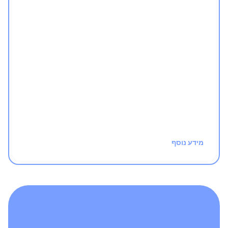
העקרונות הכי חשובים
בלי בזבוז זמן
התקדמות מסודרת - מהבסיס למעלה
חינם!
מידע נוסף