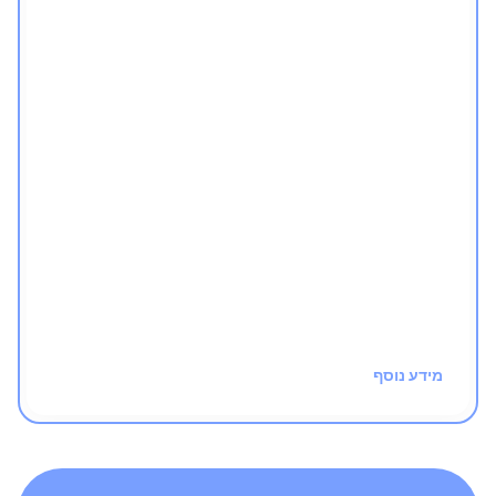
משימה יומית חדשה
העקרונות הכי חשובים
בלי בזבוז זמן
התקדמות מסודרת - מהבסיס למעלה
חינם!
מידע נוסף