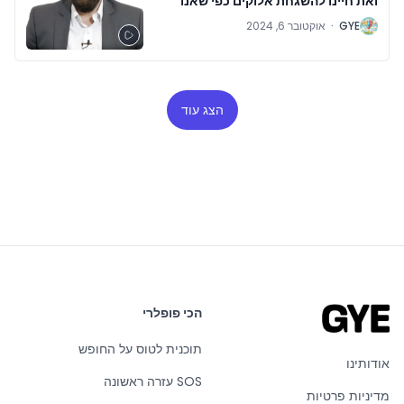
ואת חיינו להשגחת אלוקים כפי שאנו
מבינים אותו
G
GYE
·
אוקטובר 6, 2024
הצג עוד
הכי פופלרי
תוכנית לטוס על החופש
אודותינו
SOS עזרה ראשונה
מדיניות פרטיות