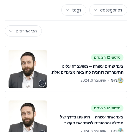
tags
categories
הכי אחרונים
סרטוני 12 הצעדים
צעד שתים עשרה – משעברה עלינו
התעוררות רוחנית כתוצאה מצעדים אלה,
ניסינו לשאת בשורה זו למכורים נוספים
G
GYE
·
אוקטובר 6, 2024
וליישם עקרונות אלו בכל תחומי חיינו​
סרטוני 12 הצעדים
צעד אחד עשרה – חיפשנו בדרך של
תפילה והרהורים לשפר את הקשר
ההכרתי שלנו עם אלוקים, כפי שאנו
G
GYE
·
אוקטובר 6, 2024