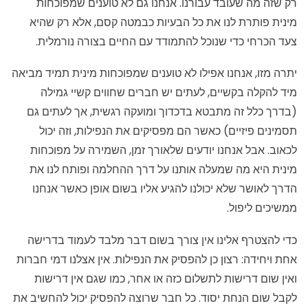
רק שזה מה שעובד עבורנו. אנחנו גם לא טוענים שמפוכחות
מינית פותרת לנו את כל הבעיות כבמטה קסם, אלא רק שהיא
צעד הכרחי כדי שנוכל להתמודד עם החיים בצורה נורמלית.
יתרה מזו, אנחנו אפילו לא טוענים שמפוכחות מינית תמיד מביאה
מיד להקלה בקשיים, לעתים יש חברים שחווים קשיי גמילה
(בדרך כלל זה מתבטא בדכדוך ומועקה רגשית, אך לעתים גם
תסמינים פיזיים) כאשר הם מפסיקים את הנפילות, וזה יכול
לכאוב. אבל אנחנו יודעים שלאורך זמן, השמירה על מפוכחות
מינית היא מה שמעלה אותנו על דרך ההחלמה ופותח לנו את
הדרך לאושר שלא יכולנו להגיע אליו בשום אופן כאשר אנחנו
ממשיכים ליפול.
כדי להצטרף אלינו אין צורך בשום דבר מלבד לעמוד בדרישה
אחת ויחידה: רצון כן להפסיק את הנפילות. אין אצלנו דמי חברות
ואין שום דרישות לתשלום כזה או אחר, כמו שגם אין דרישות
לקבל שום הנחת יסוד. כל חבר שרוצה להפסיק יכול להחשיב את