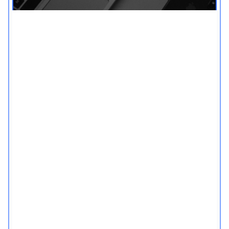
חופש מפורנו - לאנשים
עסוקים
יצרנו אתגר אימיילים, במיוחד למי שרוצה לעבוד
קצר, לעניין, מסודר ומקצועי:
משימה יומית חדשה
העקרונות הכי חשובים
בלי בזבוז זמן
התקדמות מסודרת - מהבסיס למעלה