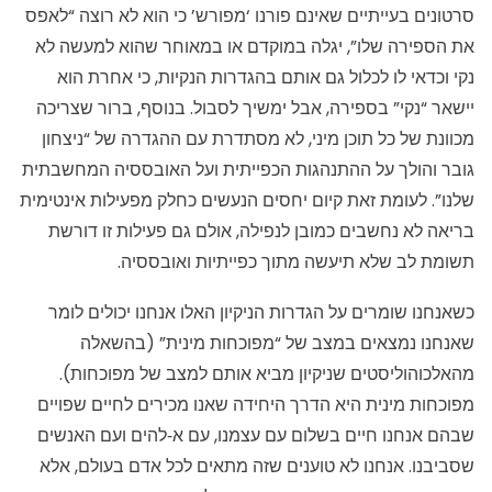
סרטונים בעייתיים שאינם פורנו ‘מפורש’ כי הוא לא רוצה “לאפס
את הספירה שלו”, יגלה במוקדם או במאוחר שהוא למעשה לא
נקי וכדאי לו לכלול גם אותם בהגדרות הנקיות, כי אחרת הוא
יישאר “נקי” בספירה, אבל ימשיך לסבול. בנוסף, ברור שצריכה
מכוונת של כל תוכן מיני, לא מסתדרת עם ההגדרה של “ניצחון
גובר והולך על ההתנהגות הכפייתית ועל האובססיה המחשבתית
שלנו”. לעומת זאת קיום יחסים הנעשים כחלק מפעילות אינטימית
בריאה לא נחשבים כמובן לנפילה, אולם גם פעילות זו דורשת
תשומת לב שלא תיעשה מתוך כפייתיות ואובססיה.
כשאנחנו שומרים על הגדרות הניקיון האלו אנחנו יכולים לומר
שאנחנו נמצאים במצב של “מפוכחות מינית” (בהשאלה
מהאלכוהוליסטים שניקיון מביא אותם למצב של מפוכחות).
מפוכחות מינית היא הדרך היחידה שאנו מכירים לחיים שפויים
שבהם אנחנו חיים בשלום עם עצמנו, עם א‑להים ועם האנשים
שסביבנו. אנחנו לא טוענים שזה מתאים לכל אדם בעולם, אלא