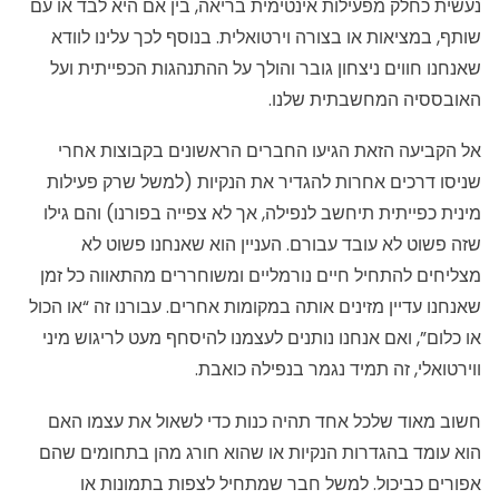
נעשית כחלק מפעילות אינטימית בריאה, בין אם היא לבד או עם
שותף, במציאות או בצורה וירטואלית. בנוסף לכך עלינו לוודא
שאנחנו חווים ניצחון גובר והולך על ההתנהגות הכפייתית ועל
האובססיה המחשבתית שלנו.
אל הקביעה הזאת הגיעו החברים הראשונים בקבוצות אחרי
שניסו דרכים אחרות להגדיר את הנקיות (למשל שרק פעילות
מינית כפייתית תיחשב לנפילה, אך לא צפייה בפורנו) והם גילו
שזה פשוט לא עובד עבורם. העניין הוא שאנחנו פשוט לא
מצליחים להתחיל חיים נורמליים ומשוחררים מהתאווה כל זמן
שאנחנו עדיין מזינים אותה במקומות אחרים. עבורנו זה “או הכול
או כלום”, ואם אנחנו נותנים לעצמנו להיסחף מעט לריגוש מיני
ווירטואלי, זה תמיד נגמר בנפילה כואבת.
חשוב מאוד שלכל אחד תהיה כנות כדי לשאול את עצמו האם
הוא עומד בהגדרות הנקיות או שהוא חורג מהן בתחומים שהם
אפורים כביכול. למשל חבר שמתחיל לצפות בתמונות או