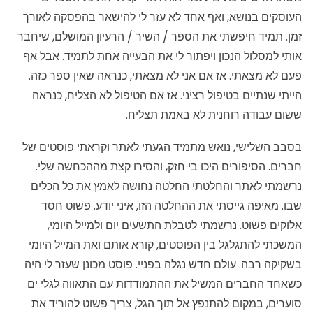
העוסקים בנושא, ואף אחד לא עזר לי להישאר בהפסקה לאורך
זמן. תמיד חיפשתי את הספר / השיר / הרעיון המושלם, שיחבר
אותי למסלול הנכון ויפתור לי את הבעייה אחת לתמיד. אבל אף
פעם לא מצאתי. אז אם אני לא מצאתי, כנראה שאין ספר כזה.
הייתי שנתיים בטיפול רציני. אז אם הטיפול לא הצליח, כנראה
ששום עבודה רוחנית לא באמת תצליח.
בסבב השלישי, נואש מתמיד הגעתי לאתר וקראתי פוסטים של
חברים. הסיפורים היכו בי חזק, והסירו קצת מההכחשה שלי.
נרשמתי לאתר והחלטתי החלטה נחושה לאמץ את כל הכלים
שבו. מאיפה גייסתי את ההחלטה הזו, איני יודע. פשוט חסד
אלוקים פשוט. נרשמתי לטבלת התשעים יום ולמייל היומי,
המשכתי להתגלגל בין הפוסטים, קורא אותם ואת המייל היומי
בשקיקה רבה. עולם חדש נגלה בפניי. פוסט מכונן שעזר לי היה
כשאחד החברים המשיל את ההתמודדות עם התאווה לגלי ים
סוערים, במקום להתנפץ אל תוך הגל, צריך פשוט להוריד את