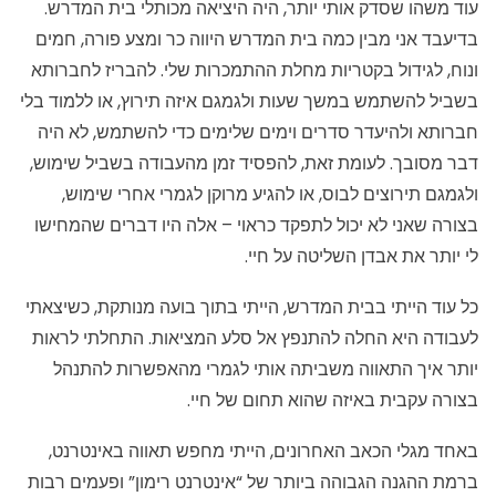
עוד משהו שסדק אותי יותר, היה היציאה מכותלי בית המדרש.
בדיעבד אני מבין כמה בית המדרש היווה כר ומצע פורה, חמים
ונוח, לגידול בקטריות מחלת ההתמכרות שלי. להבריז לחברותא
בשביל להשתמש במשך שעות ולגמגם איזה תירוץ, או ללמוד בלי
חברותא ולהיעדר סדרים וימים שלימים כדי להשתמש, לא היה
דבר מסובך. לעומת זאת, להפסיד זמן מהעבודה בשביל שימוש,
ולגמגם תירוצים לבוס, או להגיע מרוקן לגמרי אחרי שימוש,
בצורה שאני לא יכול לתפקד כראוי – אלה היו דברים שהמחישו
לי יותר את אבדן השליטה על חיי.
כל עוד הייתי בבית המדרש, הייתי בתוך בועה מנותקת, כשיצאתי
לעבודה היא החלה להתנפץ אל סלע המציאות. התחלתי לראות
יותר איך התאווה משביתה אותי לגמרי מהאפשרות להתנהל
בצורה עקבית באיזה שהוא תחום של חיי.
באחד מגלי הכאב האחרונים, הייתי מחפש תאווה באינטרנט,
ברמת ההגנה הגבוהה ביותר של “אינטרנט רימון” ופעמים רבות