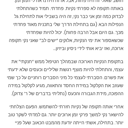
חושב שאולי זה היה פחות, אבל אז זה היה נראה לי המון זמן.
באותה תקופה לא ספרתי נקיות. פחדתי. תמיד כשהתחלתי
לבדוק כמה זמן אני כבר נקי, זה היה בשבילי אות לתחילת גל
הנפילות הבא (גם בתחילת הדרך שלי בתכנית מאוד פחדתי
מכך. גם היום אבל הרבה פחות). יכול להיות שפחדתי
שכשאספור את ימי הנקיות, אלוקים “ישים לב” שאני נקי תקופה
ארוכה, ואז יביא אותי לידי ניסיון וביזיון…
בתקופת הנקיות הארוכה שבמהלך הטיפול ממש “חנקתי” את
עצמי, והתחלתי להיות מוצף רגשות שליליים וכעסים שלא ידעתי
את פשרם. הסברתי לעצמי כל מיני הסברים רוחניים על כך שמי
שעוזב את הקלקול במידת החסד והתאווה, מגיע לקלקול במידה
ההפוכה, מידת הגבורה והכעס (נתליתי בדברים של ר’ צדוק).
אחרי אותה תקופה של נקיות חזרתי להשתמש. הפעם הצלחתי
להישאר נקי למשך פרקי זמן ארוכים יותר. גם למדתי לשקר טוב
יותר. בתחילה, אשתי הייתה יודעת מהמבט הכאוב שעל פניי