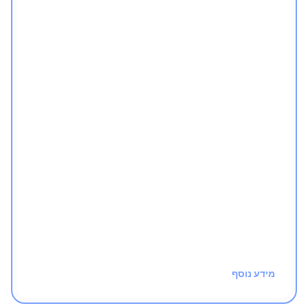
יצרנו אתגר אימיילים, במיוחד למי שרוצה לעבוד
קצר, לעניין, מסודר ומקצועי:
משימה יומית חדשה
העקרונות הכי חשובים
בלי בזבוז זמן
התקדמות מסודרת - מהבסיס למעלה
חינם!
מידע נוסף