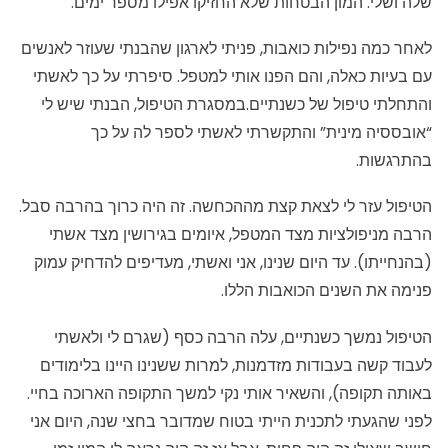
שלה ושלי. המון הבטחות שלא החזיקו אפילו מספר ימים.
לאחר כמה נפילות כואבות, פניתי לארגון שהבנתי שעוזר לאנשים
עם בעיות כאלה, והם הפנו אותי למטפל. סיפרתי על כך לאשתי
והתחלתי טיפול של כשנתיים.במסגרת הטיפול, הבנתי שיש לי
“אובססיה מינית” והתקשרתי לאשתי לספר לה על כך
בהתרגשות.
הטיפול עזר לי לצאת קצת מההכחשה. זה היה כרוך בהרבה סבל.
הרבה מניפולציות מצד המטפל, איומים בגירושין מצד אשתי
(בהנחייתו). עד היום שנינו, אני ואשתי, מעדיפים להדחיק עמוק
פנימה את השנים הכואבות הללו.
הטיפול נמשך כשנתיים, עלה הרבה כסף (שגרם לי ולאשתי
לעבוד קשה בעבודות מזדמנות, למרות ששנינו היינו בלימודים
באותה תקופה), והשאיר אותי נקי למשך התקופה הארוכה בחיי.
לפני שהגעתי לתכנית הייתי בטוח שמדובר בחצי שנה, היום אני