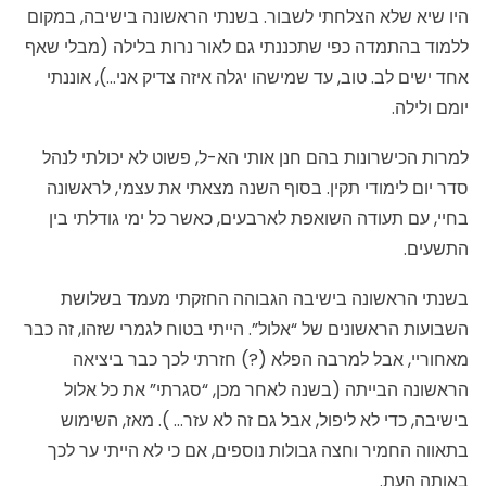
היו שיא שלא הצלחתי לשבור. בשנתי הראשונה בישיבה, במקום
ללמוד בהתמדה כפי שתכננתי גם לאור נרות בלילה (מבלי שאף
אחד ישים לב. טוב, עד שמישהו יגלה איזה צדיק אני…), אוננתי
יומם ולילה.
למרות הכישרונות בהם חנן אותי הא-ל, פשוט לא יכולתי לנהל
סדר יום לימודי תקין. בסוף השנה מצאתי את עצמי, לראשונה
בחיי, עם תעודה השואפת לארבעים, כאשר כל ימי גודלתי בין
התשעים.
בשנתי הראשונה בישיבה הגבוהה החזקתי מעמד בשלושת
השבועות הראשונים של “אלול”. הייתי בטוח לגמרי שזהו, זה כבר
מאחוריי, אבל למרבה הפלא (?) חזרתי לכך כבר ביציאה
הראשונה הבייתה (בשנה לאחר מכן, “סגרתי” את כל אלול
בישיבה, כדי לא ליפול, אבל גם זה לא עזר… ). מאז, השימוש
בתאווה החמיר וחצה גבולות נוספים, אם כי לא הייתי ער לכך
באותה העת.