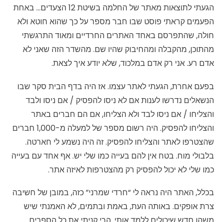
הגעתי לתוצאות מאתר של החלמה בשיטת 12 הצעדים… באחת
הפעמים קראתי פוסט שבו חבר מספר על כך שהוא חוטא ולא
חולה, שהתפרסם באחד האתרים החרדיים ומאוד התרגשתי
מהתוכן, מהקבלה ומהחיבוק שהיו שם. מהשדר הזה שאני לא
אדם רע. אני רק אדם במלכוד, שלא יודע איך לצאת.
בפעם אחרת, הגעתי לאתר עצמו. אז היה בדף הבית סקר שבו
הנשאלים נדרשו לענות אם לא ניסו להפסיק / אם ניסו ולבד
והצליחו / אם ניסו לבד ולא הצליחו, אם הם חברים באתר
והצליחו להפסיק. היה רשום מספר של למעלה מ-1,000 חברים
שהצטרפו לאתר והצליחו להפסיק. זה היה נשמע לי חארטה.
בלבולי מוח. בטח אין להם בעייה כמו שלי יש. אף אחד עם בעייה
כמו שלי לא יכול להפסיק רק מהצטרפות לאיזה אתר.
בכלל, האתר היה נראה לי “חרדי שמרני” כזה, במובן של חשיבה
צרת אופקים. באותה העת, באמת ובתמים, לא האמנתי שיש
משהו חדש שיכולים ללמד אותי. הרי קניתי את כל הספרים